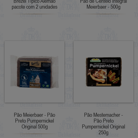
Brezel Típico Alemão
Pão de Centeio Integral
pacote com 2 unidades
Meierbaer - 500g
Pão Meierbaer - Pão
Pão Mestemacher -
Preto Pumpernickel
Pão Preto
Original 500g
Pumpernickel Original
250g