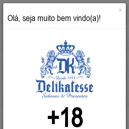
×
Olá, seja muito bem vindo(a)!
Die Welt an Ihren Fingerspitzen!
+18
(47) 3633-3914