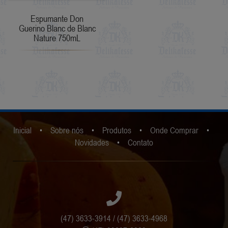
Espumante Don
Guerino Blanc de Blanc
Nature 750mL
Inicial
•
Sobre nós
•
Produtos
•
Onde Comprar
•
Novidades
•
Contato
(47) 3633-3914 / (47) 3633-4968