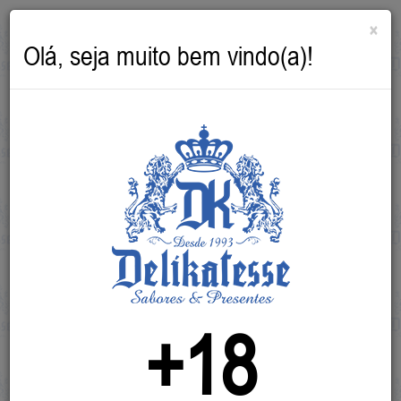
×
Olá, seja muito bem vindo(a)!
Die Welt an Ihren Fingerspitzen!
+18
(47) 3633-3914