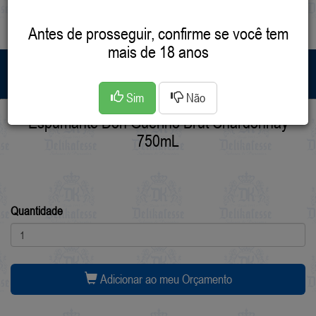
(47) 3633-4968
(47) 99607-6829
Antes de prosseguir, confirme se você tem
mais de 18 anos
MENU
Sim
Não
Espumante Don Guerino Brut Chardonnay
750mL
Quantidade
Adicionar ao meu Orçamento